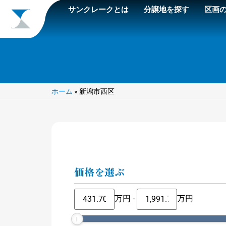
サンクレークとは
分譲地を探す
区画
ホーム
»
新潟市西区
価格を選ぶ
万円
-
万円