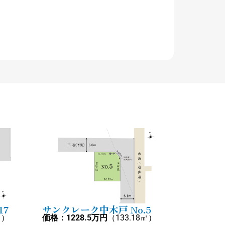
17
サンクレーク中木戸 No.5
㎡）
価格：1228.5万円
（133.18㎡）